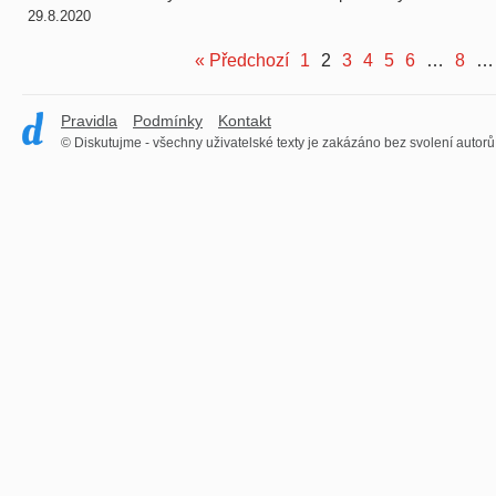
29.8.2020
« Předchozí
1
2
3
4
5
6
…
8
…
Pravidla
Podmínky
Kontakt
© Diskutujme - všechny uživatelské texty je zakázáno bez svolení autorů