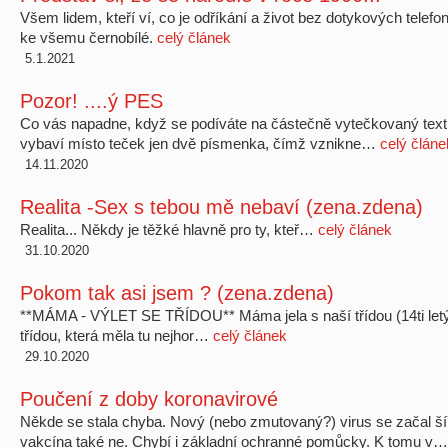
Všem lidem, kteří ví, co je odříkání a život bez dotykových telefo
ke všemu černobílé.
celý článek
5.1.2021
Pozor! ....ý PES
Co vás napadne, když se podíváte na částečně vytečkovaný text ti
vybaví místo teček jen dvě písmenka, čímž vznikne…
celý článe
14.11.2020
Realita -Sex s tebou mě nebaví (zena.zdena)
Realita... Někdy je těžké hlavně pro ty, kteř…
celý článek
31.10.2020
Pokom tak asi jsem ? (zena.zdena)
**MÁMA - VÝLET SE TŘÍDOU** Máma jela s naší třídou (14ti letý
třídou, která měla tu nejhor…
celý článek
29.10.2020
Poučení z doby koronavirové
Někde se stala chyba. Nový (nebo zmutovaný?) virus se začal šíři
vakcína také ne. Chybí i základní ochranné pomůcky. K tomu v