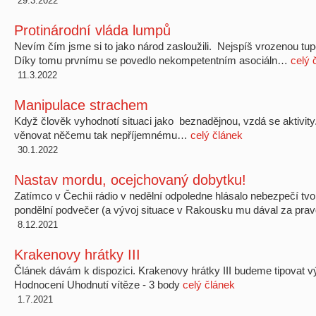
29.3.2022
Protinárodní vláda lumpů
Nevím čím jsme si to jako národ zasloužili. Nejspíš vrozenou tu
Díky tomu prvnímu se povedlo nekompetentním asociáln…
celý 
11.3.2022
Manipulace strachem
Když člověk vyhodnotí situaci jako beznadějnou, vzdá se aktivity.
věnovat něčemu tak nepříjemnému…
celý článek
30.1.2022
Nastav mordu, ocejchovaný dobytku!
Zatímco v Čechii rádio v nedělní odpoledne hlásalo nebezpečí tv
pondělní podvečer (a vývoj situace v Rakousku mu dával za prav
8.12.2021
Krakenovy hrátky III
Článek dávám k dispozici. Krakenovy hrátky III budeme tipovat 
Hodnocení Uhodnutí vítěze - 3 body
celý článek
1.7.2021