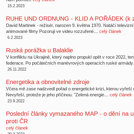
15.2.2023
RUHE UND ORDNUNG - KLID A POŘÁDEK (k z
David Martinek - režisér, narozen 9. května 1970. Natáčí televizní 
animované filmy Pozoruji ve videu rozzuřené…
celý článek
6.2.2023
Ruská porážka u Balaklie
V konfliktu na Ukrajině, který naplno propukl opět v roce 2022, t
federace. Po počátečních manévrových operacích ruské armá
26.11.2022
Energetika a obnovitelné zdroje
Včera mě zase nadzvedl pořad o energetické krizi, kterou vyřeší d
Nevyřeší, protože je jeho příčinou. "Zelená energie…
celý článek
23.9.2022
Poslední články vymazaného MAP - o dění na uk
proti ČR
celý článek