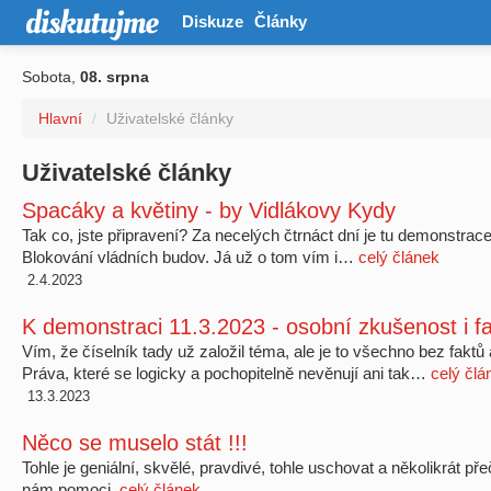
Diskuze
Články
Sobota,
08. srpna
Hlavní
/
Uživatelské články
Uživatelské články
Spacáky a květiny - by Vidlákovy Kydy
Tak co, jste připravení? Za necelých čtrnáct dní je tu demonstrace
Blokování vládních budov. Já už o tom vím i…
celý článek
2.4.2023
K demonstraci 11.3.2023 - osobní zkušenost i f
Vím, že číselník tady už založil téma, ale je to všechno bez faktů
Práva, které se logicky a pochopitelně nevěnují ani tak…
celý člá
13.3.2023
Něco se muselo stát !!!
Tohle je geniální, skvělé, pravdivé, tohle uschovat a několikrát př
nám pomoci.
celý článek