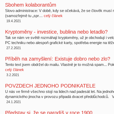
Sbohem kolaborantům
Slovo administrace: V době, kdy se očekává, že se člověk musí 
(samozřejmě tu „spr…
celý článek
19.4.2021
Kryptoměny - investice, bublina nebo letadlo?
Tak se nám ve světě rozmáhají kryptoměny, už je obchodují i velcí
PC techniku nebo alespoň grafické karty, spotřeba energie na těž
27.2.2021
Příběh na zamyšlení: Existuje dobro nebo zlo?
Tento text jsem obdržel do mailu. Vlastně je to možná spam... 
celý článek
3.2.2021
POVZDECH JEDNOHO PODNIKATELE
U nás ve firmě všechno stojí na lidech nad padesát let. Na jedn
dynamického jinocha v provozu připadá dvacet předdůchodců.
24.1.2021
Představ si, že se narodíš v roce 1900...