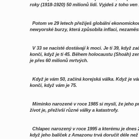
roky (1918-1920) 50 milionů lidí. Vyjdeš z toho ven
Potom ve 29 letech přežiješ globální ekonomickou
newyorské burzy, která způsobila inflaci, nezamě
V 33 se nacisté dostávají k moci. Je ti 39, když z
končí, když je ti 45. Během holocaustu (Shoáh) ze
je přes 60 milionů mrtvých.
Když je vám 50, začíná korejská válka. Když je vá
končí, když vám je 75.
Miminko narozené v roce 1985 si myslí, že jeho pr
život je, přeživší různé války a katastrofy.
Chlapec narozený v roce 1995 a kterému je dnes 25
když jeho balíček z Amazonu trvá doručit déle než