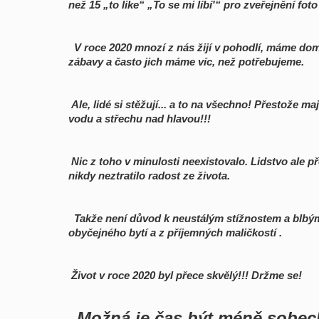
než 15 „to like“ „To se mi líbí'“ pro zveřejnění f
V roce 2020 mnozí z nás žijí v pohodlí, máme do
zábavy a často jich máme víc, než potřebujeme.
Ale, lidé si stěžují... a to na všechno! Přestože maj
vodu a střechu nad hlavou!!!
Nic z toho v minulosti neexistovalo. Lidstvo ale 
nikdy neztratilo radost ze života.
Takže není důvod k neustálým stížnostem a blbý
obyčejného bytí a z příjemných maličkostí
.
Život v roce 2020 byl přece skvělý!!! Držme se!
Možná je čas být méně sobeck