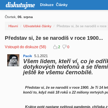
Diskuze
Články
Čtvrtek,
06. srpna
Hlavní
/
Uživatelské články
/
Představ si, že se narodíš v roce 
Představ si, že se narodíš v roce 1900...
Vstoupit do diskuze (58)
2
0
5.1.2021
Pacik
Všem lidem, kteří ví, co je odří
dotykových telefonů a se třemi
ještě ke všemu černobílé.
Představ si, že se narodíš v roce 1900. Je Ti 14 le
končí to, když máš 18 roků s 22 miliony mrtvých
po
Krátce poté nastane světová pandemie, chřipka z