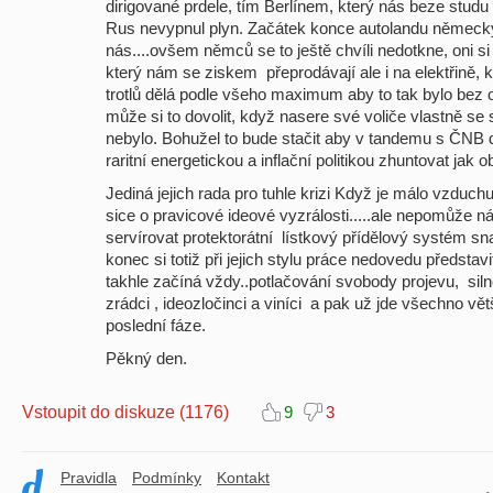
dirigované prdele, tím Berlínem, který nás beze stud
Rus nevypnul plyn. Začátek konce autolandu němec
nás....ovšem němců se to ještě chvíli nedotkne, oni si
který nám se ziskem přeprodávají ale i na elektřině, k
trotlů dělá podle všeho maximum aby to tak bylo bez 
může si to dovolit, když nasere své voliče vlastně se s
nebylo. Bohužel to bude stačit aby v tandemu s ČNB
raritní energetickou a inflační politikou zhuntovat jak
Jediná jejich rada pro tuhle krizi Když je málo vzduch
sice o pravicové ideové vyzrálosti.....ale nepomůže
servírovat protektorátní lístkový přídělový systém snad 
konec si totiž při jejich stylu práce nedovedu představi
takhle začíná vždy..potlačování svobody projevu, siln
zrádci , ideozločinci a viníci a pak už jde všechno vě
poslední fáze.
Pěkný den.
Vstoupit do diskuze (1176)
9
3
Pravidla
Podmínky
Kontakt