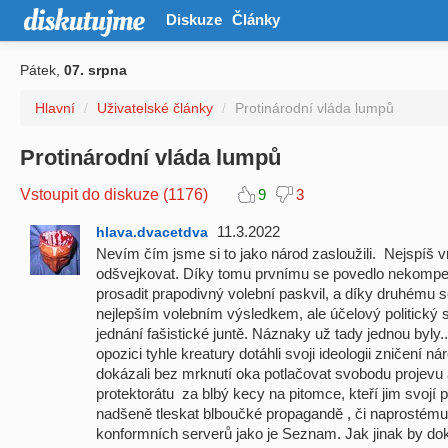
Diskuze
Články
Pátek,
07. srpna
Hlavní
/
Uživatelské články
/
Protinárodní vláda lumpů
Protinárodní vláda lumpů
Vstoupit do diskuze (1176)
9
3
11.3.2022
hlava.dvacetdva
Nevím čím jsme si to jako národ zasloužili. Nejspíš 
odšvejkovat. Díky tomu prvnímu se povedlo nekompe
prosadit prapodivný volební paskvil, a díky druhému s
nejlepším volebním výsledkem, ale účelový politick
jednání fašistické juntě. Náznaky už tady jednou byl
opozici tyhle kreatury dotáhli svoji ideologii zničení n
dokázali bez mrknutí oka potlačovat svobodu projevu 
protektorátu za blbý kecy na pitomce, kteří jim svojí 
nadšeně tleskat blboučké propagandě , či naprostému
konformních serverů jako je Seznam. Jak jinak by dok