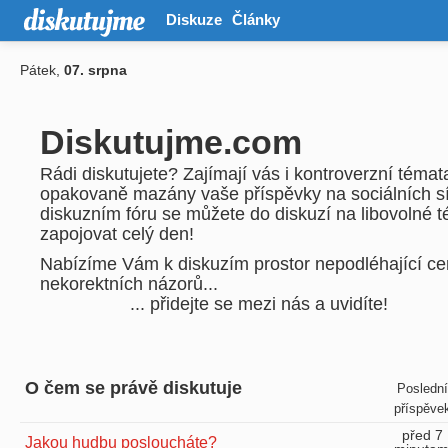
Diskuze
Články
Pátek,
07. srpna
Diskutujme.com
Rádi diskutujete? Zajímají vás i kontroverzní téma
opakovaně mazány vaše příspěvky na sociálních s
diskuzním fóru se můžete do diskuzí na libovolné 
zapojovat celý den!
Nabízíme Vám k diskuzím prostor nepodléhající cen
nekorektních názorů...
... přidejte se mezi nás a uvidíte!
O čem se právě diskutuje
Poslední
příspěve
před 7
Jakou hudbu posloucháte?