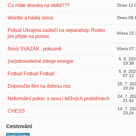
Co máte dneska na oběd???
Dnes 12:
Wordle a hádej slova
Dnes 09:
Pokud Ukrajina zaútočí na separatisty, Rusko
Včera 15:
jim přijde na pomoc
Nový SVAZÁK , pokusně
Včera 07:
5. 8. 20
(ne)obnovitelné zdroje energie
19:38
5. 8. 20
Fotbal! Fotbal! Fotbal!
07:12
25. 7. 20
Doporučte film na dobrou noc
10:24
24. 7. 20
Neformální pokec o sexu i běžných problémech
21:42
14. 7. 20
CHESS
23:24
Cestování
Další články