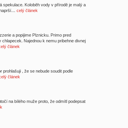
 spekulace. Koloběh vody v přírodě je malý a
e naprší…
celý článek
zzerie a popijime Plznicku. Primo pred
aly chlapecek. Najednou k nemu pribehne divnej
celý článek
r prohlašuji , že se nebude soudit podle
celý článek
é útočí na bílého muže proto, že odmítl podepsat
ek