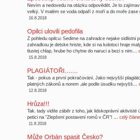
Nevím a nedovedu na otázku odpovědět. Je to zajímavá
velký. V malém se voda odpaří z moří a do moře zas
16.8.2018
Opilci ulovili pedofila
Z pohledu opilcu: Sedime na zahradce nejake sidlistni p
zahradkou je detske hriste, kde si na kolotoci hraje m
tlustej chlap, hrube ho chytne do naruci a bezi s nim…
15.8.2018
PLAGIÁTOŘI.......
Tak - pokus a první pokračování. Jako nejvyšší plagiáto
platných zákonů a norem ,ale podle úsudku nejvyšš…
12.8.2018
Hrůza!!!
Tak. tady vidíte záběr z toho, jak lidskoprávní aktivist
petici na "Zlepšení postavení romů v ČR"! …
celý člán
11.8.2018
Může Orbán spasit Česko?