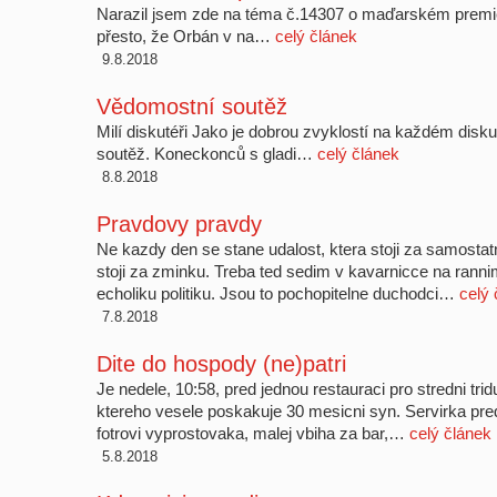
Narazil jsem zde na téma č.14307 o maďarském premié
přesto, že Orbán v na…
celý článek
9.8.2018
Vědomostní soutěž
Milí diskutéři Jako je dobrou zvyklostí na každém di
soutěž. Koneckonců s gladi…
celý článek
8.8.2018
Pravdovy pravdy
Ne kazdy den se stane udalost, ktera stoji za samostatn
stoji za zminku. Treba ted sedim v kavarnicce na rannim
echoliku politiku. Jsou to pochopitelne duchodci…
celý 
7.8.2018
Dite do hospody (ne)patri
Je nedele, 10:58, pred jednou restauraci pro stredni trid
ktereho vesele poskakuje 30 mesicni syn. Servirka pred
fotrovi vyprostovaka, malej vbiha za bar,…
celý článek
5.8.2018