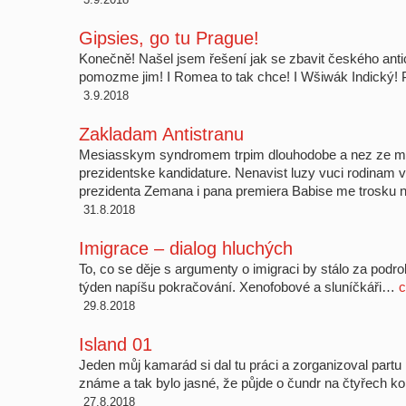
Gipsies, go tu Prague!
Konečně! Našel jsem řešení jak se zbavit českého anti
pomozme jim! I Romea to tak chce! I Wšiwák Indický
3.9.2018
Zakladam Antistranu
Mesiasskym syndromem trpim dlouhodobe a nez ze mi 
prezidentske kandidature. Nenavist luzy vuci rodinam
prezidenta Zemana i pana premiera Babise me trosku 
31.8.2018
Imigrace – dialog hluchých
To, co se děje s argumenty o imigraci by stálo za pod
týden napíšu pokračování. Xenofobové a sluníčkáři…
c
29.8.2018
Island 01
Jeden můj kamarád si dal tu práci a zorganizoval partu 
známe a tak bylo jasné, že půjde o čundr na čtyřech 
27.8.2018