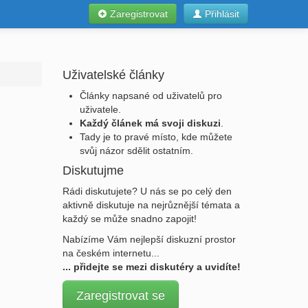
Zaregistrovat
Přihlásit
Uživatelské články
Články napsané od uživatelů pro
uživatele.
Každý článek má svoji diskuzi
.
Tady je to pravé místo, kde můžete
svůj názor sdělit ostatním.
Diskutujme
Rádi diskutujete? U nás se po celý den
aktivně diskutuje na nejrůznější témata a
každý se může snadno zapojit!
Nabízíme Vám nejlepší diskuzní prostor
na českém internetu...
... přidejte se mezi diskutéry a uvidíte!
Zaregistrovat se