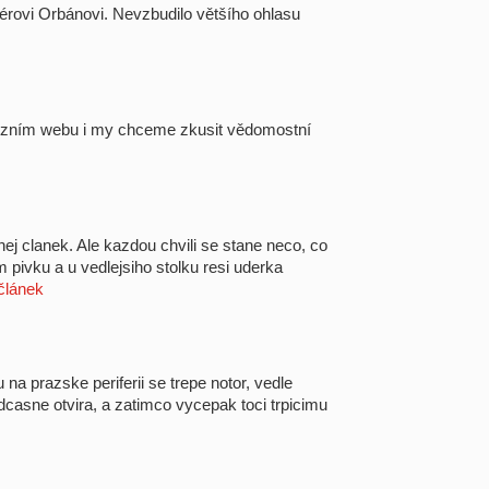
rovi Orbánovi. Nevzbudilo většího ohlasu
skuzním webu i my chceme zkusit vědomostní
ej clanek. Ale kazdou chvili se stane neco, co
 pivku a u vedlejsiho stolku resi uderka
článek
u na prazske periferii se trepe notor, vedle
casne otvira, a zatimco vycepak toci trpicimu