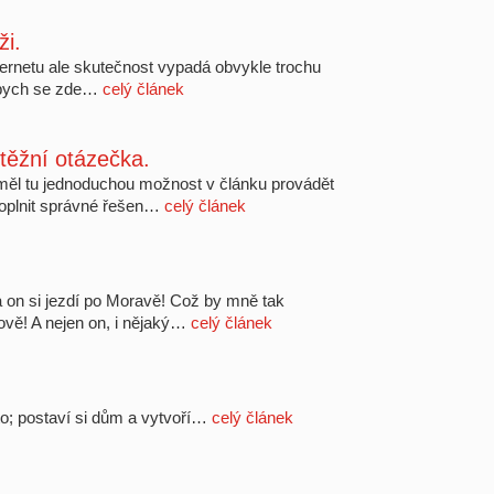
ži.
nternetu ale skutečnost vypadá obvykle trochu
d bych se zde…
celý článek
těžní otázečka.
eměl tu jednoduchou možnost v článku provádět
 doplnit správné řešen…
celý článek
e a on si jezdí po Moravě! Což by mně tak
erově! A nejen on, i nějaký…
celý článek
to; postaví si dům a vytvoří…
celý článek