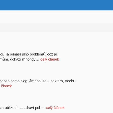
i. Ta přináší plno problémů, což je
uslimům, dokáží mnohdy…
celý článek
apsal tento blog. Jména jsou, některá, trochu
 článek
ocin-ublizeni-na-zdravi-pcl-…
celý článek