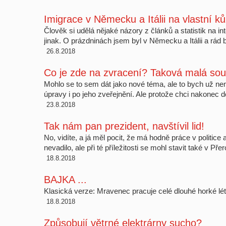
Imigrace v Německu a Itálii na vlastní ků
Člověk si udělá nějaké názory z článků a statistik na i
jinak. O prázdninách jsem byl v Německu a Itálii a rá
26.8.2018
Co je zde na zvracení? Taková malá sou
Mohlo se to sem dát jako nové téma, ale to bych už n
úpravy i po jeho zveřejnění. Ale protože chci nakonec
23.8.2018
Tak nám pan prezident, navštívil lid!
No, vidíte, a já měl pocit, že má hodně práce v politic
nevadilo, ale při té příležitosti se mohl stavit také v Př
18.8.2018
BAJKA ...
Klasická verze: Mravenec pracuje celé dlouhé horké lé
18.8.2018
Způsobují větrné elektrárny sucho?