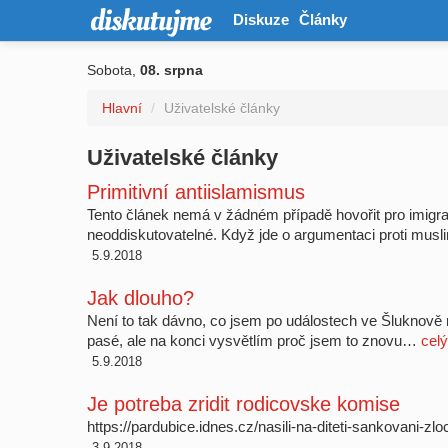
Diskuze
Články
Sobota,
08. srpna
Hlavní
/
Uživatelské články
Uživatelské články
Primitivní antiislamismus
Tento článek nemá v žádném případě hovořit pro imigrac
neoddiskutovatelné. Když jde o argumentaci proti m
5.9.2018
Jak dlouho?
Není to tak dávno, co jsem po událostech ve Šluknově n
pasé, ale na konci vysvětlím proč jsem to znovu…
celý
5.9.2018
Je potreba zridit rodicovske komise
https://pardubice.idnes.cz/nasili-na-diteti-sankovani-zl
3.9.2018