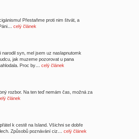
cigánismu! Přestaňme proti nim štvát, a
! Páni…
celý článek
narodil syn, mel jsem uz naslapnutomk
 vudcu, jak muzeme pozorovat u pana
nahlodala. Proc by…
celý článek
robný rozbor. Na ten teď nemám čas, možná za
elý článek
přátel k cestě na Island. Všichni se dobře
kolech. Způsobů poznávání ciz…
celý článek