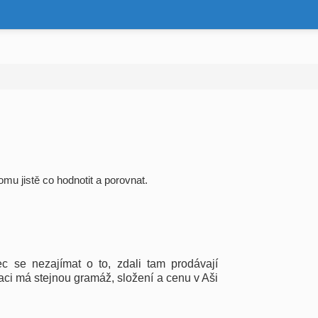
omu jistě co hodnotit a porovnat.
c se nezajímat o to, zdali tam prodávají
raci má stejnou gramáž, složení a cenu v Aši