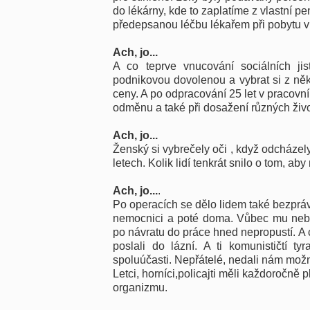
do lékárny, kde to zaplatíme z vlastní 
předepsanou léčbu lékařem při pobytu v
Ach, jo...
A co teprve vnucování sociálních ji
podnikovou dovolenou a vybrat si z něk
ceny. A po odpracování 25 let v pracovn
odměnu a také při dosažení různých život
Ach, jo...
Ženský si vybrečely oči , když odcházel
letech. Kolik lidí tenkrát snilo o tom, aby
Ach, jo...
.
Po operacích se dělo lidem také bezpráv
nemocnici a poté doma. Vůbec mu neby
po návratu do práce hned nepropustí. A 
poslali do lázní. A ti komunističtí t
spoluúčasti. Nepřátelé, nedali nám možnos
Letci, horníci,policajti měli každoročně 
organizmu.