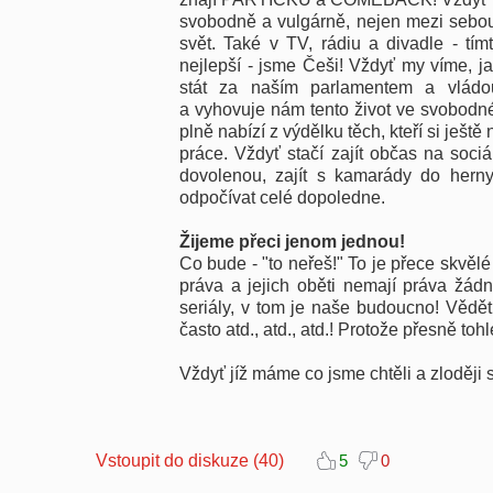
svobodně a vulgárně, nejen mezi sebou
svět. Také v TV, rádiu a divadle - tí
nejlepší - jsme Češi! Vždyť my víme, j
stát za naším parlamentem a vládo
a vyhovuje nám tento život ve svobodné
plně nabízí z výdělku těch, kteří si ješ
práce. Vždyť stačí zajít občas na soci
dovolenou, zajít s kamarády do hern
odpočívat celé dopoledne.
Žijeme přeci jenom jednou!
Co bude - "to neřeš!" To je přece skvělé
práva a jejich oběti nemají práva žádn
seriály, v tom je naše budoucno! Vědět
často atd., atd., atd.! Protože přesně toh
Vždyť jíž máme co jsme chtěli a zloději s
Vstoupit do diskuze (40)
5
0