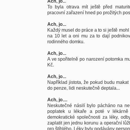
Ach, jo..
.
To byla otrava mít ještě před maturit
pracovní zařazení hned po prožitých po
Ach, jo...
Každý musel do práce a to si ještě mohl 
na 10 let a oni mu za to dají podniko
rodinného domku.
Ach, jo...
A ve spořitelně po narození potomka m
Kč.
Ach, jo...
Například jistota, že pokud budu makat
do penze, lidi neskutečně deptala...
Ach, jo....
Neskutečné násilí bylo pácháno na nem
poplatek u lékaře a poté v lékárně
demokratické společnosti za léky, odby
zaplatit jen jednu korunu a operační lůž
pro štíhlého. Léky byly podávány pers