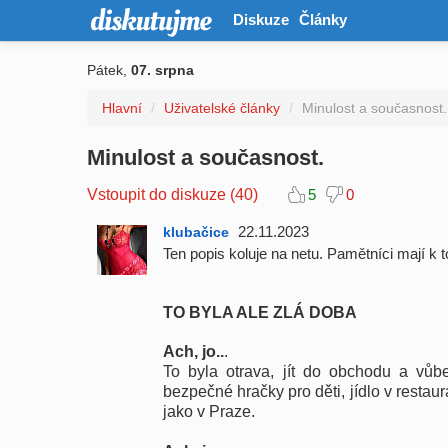
Diskuze
Články
Pátek,
07. srpna
Hlavní
/
Uživatelské články
/
Minulost a současnost.
Minulost a současnost.
Vstoupit do diskuze (40)
5
0
22.11.2023
klubačice
Ten popis koluje na netu. Pamětníci mají k t
TO BYLA ALE ZLÁ DOBA
Ach, jo..
.
To byla otrava, jít do obchodu a vůbe
bezpečné hračky pro děti, jídlo v restau
jako v Praze.