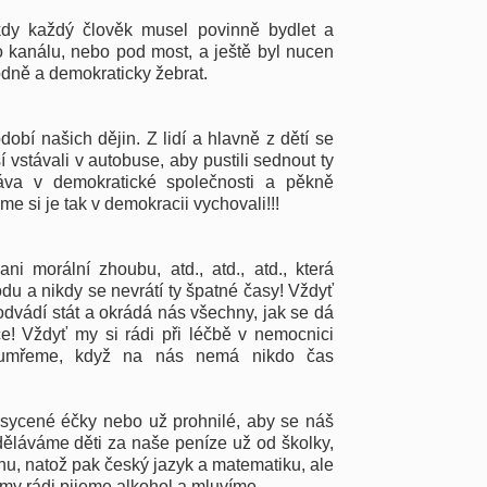
dy každý člověk musel povinně bydlet a
 kanálu, nebo pod most, a ještě byl nucen
odně a demokraticky žebrat.
dobí našich dějin. Z lidí a hlavně z dětí se
 vstávali v autobuse, aby pustili sednout ty
ráva v demokratické společnosti a pěkně
sme si je tak v demokracii vychovali!!!
 ani morální zhoubu, atd., atd., atd., která
 a nikdy se nevrátí ty špatné časy! Vždyť
dvádí stát a okrádá nás všechny, jak se dá
iče! Vždyť my si rádi při léčbě v nemocnici
 umřeme, když na nás nemá nikdo čas
esycené éčky nebo už prohnilé, aby se náš
zděláváme děti za naše peníze už od školky,
mnu, natož pak český jazyk a matematiku, ale
 rádi pijeme alkohol a mluvíme