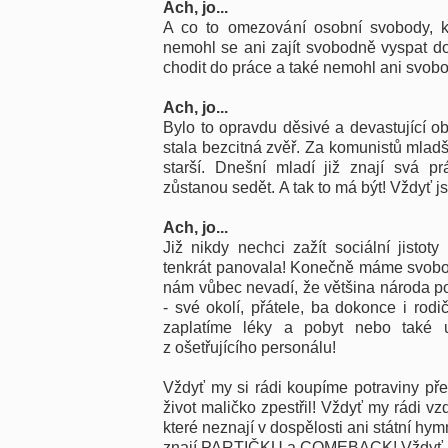
Ach, jo...
A co to omezování osobní svobody, k
nemohl se ani zajít svobodně vyspat do
chodit do práce a také nemohl ani svob
Ach, jo...
Bylo to opravdu děsivé a devastující ob
stala bezcitná zvěř. Za komunistů mladší
starší.
Dnešní mladí již znají svá p
zůstanou sedět.
A tak to má být! Vždyť j
Ach, jo...
Již nikdy nechci zažít sociální jistoty
tenkrát panovala! Konečně máme svobodu
nám vůbec nevadí, že většina národa po
- své okolí, přátele, ba dokonce i rod
zaplatíme léky a pobyt nebo také
z ošetřujícího personálu!
Vždyť my si rádi koupíme potraviny př
život maličko zpestřil! Vždyť my rádi v
které neznají v dospělosti ani státní hy
znají PARTIČKU a COMEBACK! Vždyť my