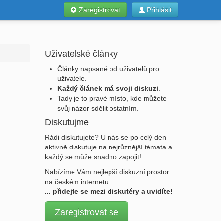
Zaregistrovat
Přihlásit
Uživatelské články
Články napsané od uživatelů pro
uživatele.
Každý článek má svoji diskuzi
.
Tady je to pravé místo, kde můžete
svůj názor sdělit ostatním.
Diskutujme
Rádi diskutujete? U nás se po celý den
aktivně diskutuje na nejrůznější témata a
každý se může snadno zapojit!
Nabízíme Vám nejlepší diskuzní prostor
na českém internetu...
... přidejte se mezi diskutéry a uvidíte!
Zaregistrovat se