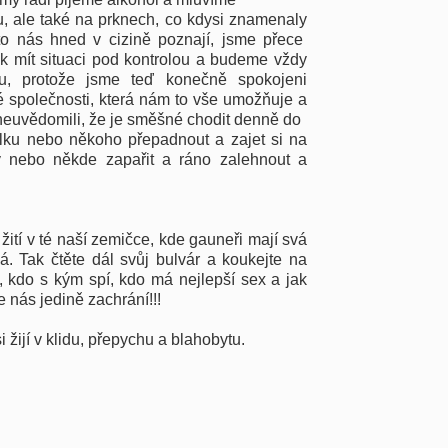
, ale také na prknech, co kdysi znamenaly
mto nás hned v cizině poznají, jsme přece
ak mít situaci pod kontrolou a budeme vždy
u, protože jsme teď konečně spokojeni
 společnosti, která nám to vše umožňuje a
tě neuvědomili, že je směšné chodit denně do
álku nebo někoho přepadnout a zajet si na
y nebo někde zapařit a ráno zalehnout a
 žití v té naší zemičce, kde gauneři mají svá
á. Tak čtěte dál svůj bulvár a koukejte na
, kdo s kým spí, kdo má nejlepší sex a jak
le nás jedině zachrání!!!
i žijí v klidu, přepychu a blahobytu.