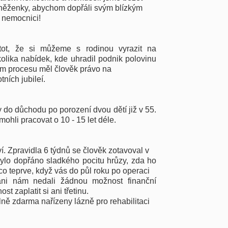
peněženky, abychom dopřáli svým blízkým
 nemocnici!
stot, že si můžeme s rodinou vyrazit na
olika nabídek, kde uhradil podnik polovinu
ím procesu měl člověk právo na
ních jubileí.
y do důchodu po porození dvou dětí již v 55.
 mohli pracovat o 10 - 15 let déle.
í. Zpravidla 6 týdnů se člověk zotavoval v
lo dopřáno sladkého pocitu hrůzy, zda ho
co teprve, když vás do půl roku po operaci
yrani nám nedali žádnou možnost finanční
t zaplatit si ani třetinu.
plně zdarma nařízeny lázně pro rehabilitaci