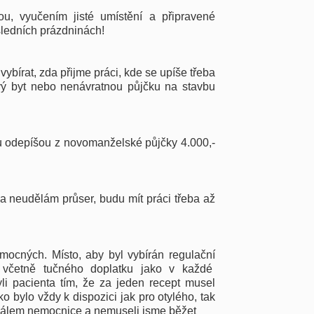
ou, vyučením jisté umístění a připravené
sledních prázdninách!
vybírat, zda přijme práci, kde se upíše třeba
vý byt nebo nenávratnou půjčku na stavbu
u odepíšou z novomanželské půjčky 4.000,-
 a neudělám průser, budu mít práci třeba až
ocných. Místo, aby byl vybírán regulační
 včetně tučného doplatku jako v každé
li pacienta tím, že za jeden recept musel
ko bylo vždy k dispozici jak pro otylého, tak
onálem nemocnice a nemuseli jsme běžet