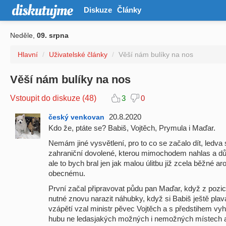
Diskuze
Články
Neděle,
09. srpna
Hlavní
/
Uživatelské články
/
Věší nám bulíky na nos
Věší nám bulíky na nos
Vstoupit do diskuze (48)
3
0
20.8.2020
český venkovan
Kdo že, ptáte se? Babiš, Vojtěch, Prymula i Maďar.
Nemám jiné vysvětlení, pro to co se začalo dít, ledva 
zahraniční dovolené, kterou mimochodem nahlas a dů
ale to bych bral jen jak malou úlitbu již zcela běžné ar
obecnému.
První začal připravovat půdu pan Maďar, když z pozi
nutné znovu narazit náhubky, když si Babiš ještě plav
vzápětí vzal ministr pěvec Vojtěch a s předstihem vyhl
hubu ne ledasjakých možných i nemožných místech