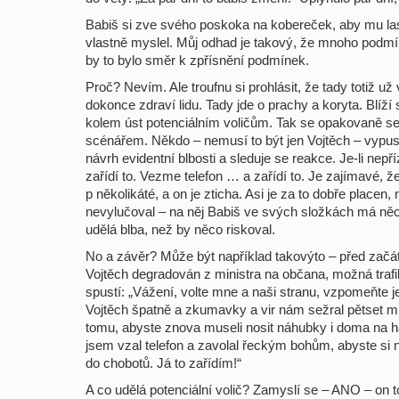
Babiš si zve svého poskoka na kobereček, aby mu las
vlastně myslel. Můj odhad je takový, že mnoho pod
by to bylo směr k zpřísnění podmínek.
Proč? Nevím. Ale troufnu si prohlásit, že tady totiž už
dokonce zdraví lidu. Tady jde o prachy a koryta. Blíží
kolem úst potenciálním voličům. Tak se opakovaně s
scénářem. Někdo – nemusí to být jen Vojtěch – vypus
návrh evidentní blbosti a sleduje se reakce. Je-li nep
zařídí to. Vezme telefon … a zařídí to. Je zajímavé, že
p několikáté, a on je zticha. Asi je za to dobře placen
nevylučoval – na něj Babiš ve svých složkách má něco
udělá blba, než by něco riskoval.
No a závěr? Může být například takovýto – před zač
Vojtěch degradován z ministra na občana, možná trafik
spustí: „Vážení, volte mne a naši stranu, vzpomeňte je
Vojtěch špatně a zkumavky a vir nám sežral pětset mi
tomu, abyste znova museli nosit náhubky i doma na haj
jsem vzal telefon a zavolal řeckým bohům, abyste si n
do chobotů. Já to zařídím!“
A co udělá potenciální volič? Zamyslí se – ANO – on to