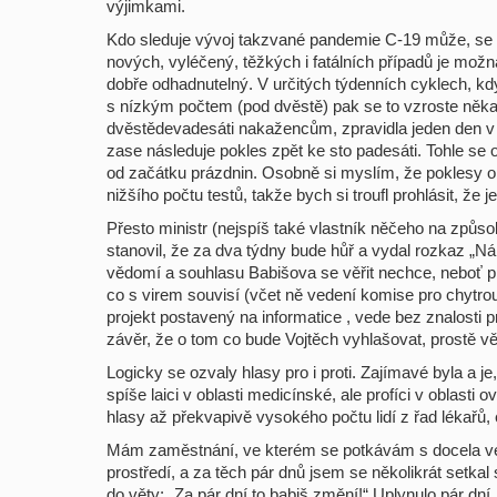
výjimkami.
Kdo sleduje vývoj takzvané pandemie C-19 může, se 
nových, vyléčený, těžkých i fatálních případů je možn
dobře odhadnutelný. V určitých týdenních cyklech, kd
s nízkým počtem (pod dvěstě) pak se to vzroste něk
dvěstědevadesáti nakažencům, zpravidla jeden den v t
zase následuje pokles zpět ke sto padesáti. Tohle se
od začátku prázdnin. Osobně si myslím, že poklesy 
nižšího počtu testů, takže bych si troufl prohlásit, že j
Přesto ministr (nejspíš také vlastník něčeho na způso
stanovil, že za dva týdny bude hůř a vydal rozkaz „Ná
vědomí a souhlasu Babišova se věřit nechce, neboť p
co s virem souvisí (včet ně vedení komise pro chytrou
projekt postavený na informatice , vede bez znalosti pr
závěr, že o tom co bude Vojtěch vyhlašovat, prostě v
Logicky se ozvaly hlasy pro i proti. Zajímavé byla a je,
spíše laici v oblasti medicínské, ale profíci v oblasti 
hlasy až překvapivě vysokého počtu lidí z řad lékařů,
Mám zaměstnání, ve kterém se potkávám s docela vel
prostředí, a za těch pár dnů jsem se několikrát setkal
do věty: „Za pár dní to babiš změní!“ Uplynulo pár dní,