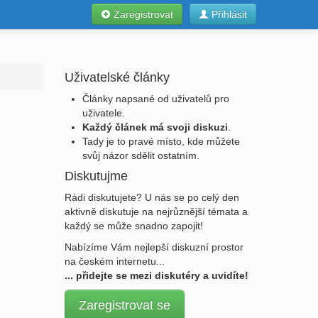
Zaregistrovat
Přihlásit
Uživatelské články
Články napsané od uživatelů pro
uživatele.
Každý článek má svoji diskuzi
.
Tady je to pravé místo, kde můžete
svůj názor sdělit ostatním.
Diskutujme
Rádi diskutujete? U nás se po celý den
aktivně diskutuje na nejrůznější témata a
každý se může snadno zapojit!
Nabízíme Vám nejlepší diskuzní prostor
na českém internetu...
... přidejte se mezi diskutéry a uvidíte!
Zaregistrovat se