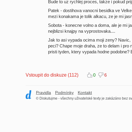
Bude to uz rychlej proces, takze i pokud pr
Patek - dostihova vanocni besidka ve Velk
mezi konakama je tolik alkacu, ze je mi jasn
Sobota - konecne volno a doma, ale je mi j
nejblizsi knajpy na vyprostovaka....
Jak to asi vypada ocima moji zeny? Navic,
peci? Chape moje draha, ze to delam i pro ni
pristi tyden, ktery vypada hodne podobne
Vstoupit do diskuze (112)
0
6
Pravidla
Podmínky
Kontakt
© Diskutujme - všechny uživatelské texty je zakázáno bez sv