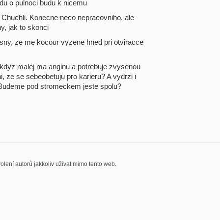
ijdu o pulnoci budu k nicemu
e Chuchli. Konecne neco nepracovniho, ale
y, jak to skonci
asny, ze me kocour vyzene hned pri otviracce
 kdyz malej ma anginu a potrebuje zvysenou
, ze se sebeobetuju pro karieru? A vydrzi i
? Budeme pod stromeckem jeste spolu?
olení autorů jakkoliv užívat mimo tento web.