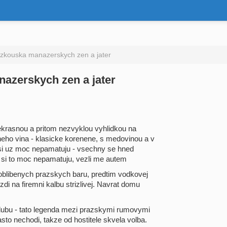
 zkouska manazerskych zen a jater
nazerskych zen a jater
ekrasnou a pritom nezvyklou vyhlidkou na
eneho vina - klasicke korenene, s medovinou a v
 si uz moc nepamatuju - vsechny se hned
y si to moc nepamatuju, vezli me autem
oblibenych prazskych baru, predtim vodkovej
zdi na firemni kalbu strizlivej. Navrat domu
ubu - tato legenda mezi prazskymi rumovymi
to nechodi, takze od hostitele skvela volba.