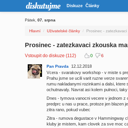
Diskuze
Články
Pátek,
07. srpna
Hlavní
/
Uživatelské články
/
Prosinec - zatezkavaci
Prosinec - zatezkavaci zkouska ma
Vstoupit do diskuze (112)
0
6
12.12.2018
Pan Pravda
Vcera - svarakovy workshop - v miste s pr
Prahu jsme se ucili varit ruzne verze svar
rumu nakladanymi rozinkami a dalsi, ktere
ochutnavaly. Navrat asi kolem pulnoci, tak
Dnes - tymova vanocni vecere v jednom z 
predprc u nas u prace, protoze jen blazen je
zitra rano, pokud vubec
Zitra - rumova degustace v Hammingway cl
kluby je mistem, kam clovek za sve moc cas