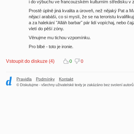
i do výbuchu ve francouzském kulturním středisku v 
Prostě úplně jiná kvalita a úroveň, než nějaký Pat a
nějací arabáši, co si myslí, že se na teroristu kvalif
a za halekání "Alláh barbar" pár lidí vopíchaj, nebo 
vletí do pěší zóny.
Věnujme mu tichou vzpomínku.
Pro blbé - toto je ironie.
Vstoupit do diskuze (4)
0
0
Pravidla
Podmínky
Kontakt
© Diskutujme - všechny uživatelské texty je zakázáno bez svolení autorů