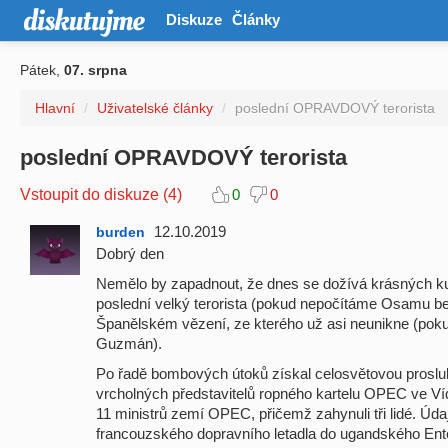
Diskuze
Články
Pátek,
07. srpna
Hlavní
/
Uživatelské články
/
poslední OPRAVDOVÝ terorista
poslední OPRAVDOVÝ terorista
Vstoupit do diskuze (4)
0
0
12.10.2019
burden
Dobrý den
Nemělo by zapadnout, že dnes se dožívá krásných kul
poslední velký terorista (pokud nepočítáme Osamu be
Španělském vězení, ze kterého už asi neunikne (pokud
Guzmán).
Po řadě bombových útoků získal celosvětovou proslu
vrcholných představitelů ropného kartelu OPEC ve Víd
11 ministrů zemí OPEC, přičemž zahynuli tři lidé. Úd
francouzského dopravního letadla do ugandského Ente