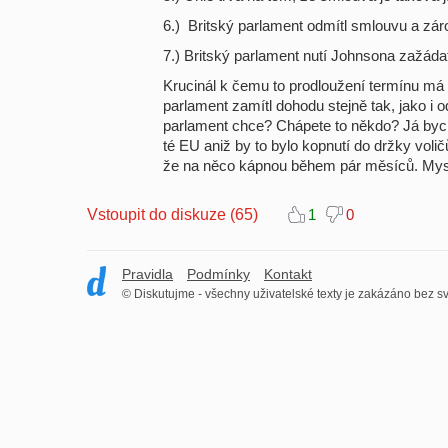
6.) Britský parlament odmítl smlouvu a zá
7.) Britský parlament nutí Johnsona zažáda
Krucinál k čemu to prodloužení termínu má
parlament zamítl dohodu stejně tak, jako i 
parlament chce? Chápete to někdo? Já bych ř
té EU aniž by to bylo kopnutí do držky volič
že na něco kápnou během pár měsíců. Mysl
Vstoupit do diskuze (65)
1
0
Pravidla
Podmínky
Kontakt
© Diskutujme - všechny uživatelské texty je zakázáno bez sv