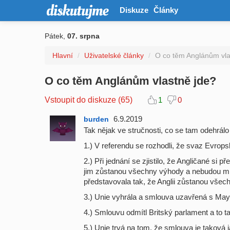
Diskuze
Články
Pátek,
07. srpna
Hlavní
/
Uživatelské články
/
O co těm Anglánům vla
O co těm Anglánům vlastně jde?
Vstoupit do diskuze (65)
1
0
6.9.2019
burden
Tak nějak ve stručnosti, co se tam odehrálo
1.) V referendu se rozhodli, že svaz Evrop
2.) Při jednání se zjistilo, že Angličané si
jim zůstanou všechny výhody a nebudou mít
představovala tak, že Anglii zůstanou všech
3.) Unie vyhrála a smlouva uzavřená s May
4.) Smlouvu odmítl Britský parlament a to ta
5.) Unie trvá na tom, že smlouva je taková 