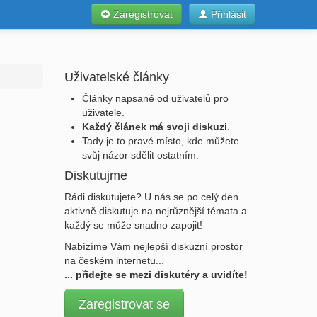
Zaregistrovat
Přihlásit
Uživatelské články
Články napsané od uživatelů pro
uživatele.
Každý článek má svoji diskuzi
.
Tady je to pravé místo, kde můžete
svůj názor sdělit ostatním.
Diskutujme
Rádi diskutujete? U nás se po celý den
aktivně diskutuje na nejrůznější témata a
každý se může snadno zapojit!
Nabízíme Vám nejlepší diskuzní prostor
na českém internetu...
... přidejte se mezi diskutéry a uvidíte!
Zaregistrovat se