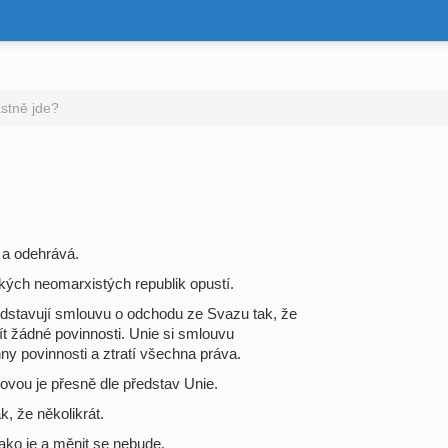
stně jde?
 a odehrává.
ských neomarxistých republik opustí.
 představují smlouvu o odchodu ze Svazu tak, že
 žádné povinnosti. Unie si smlouvu
ny povinnosti a ztratí všechna práva.
ovou je přesně dle představ Unie.
k, že několikrát.
jako je a měnit se nebude.