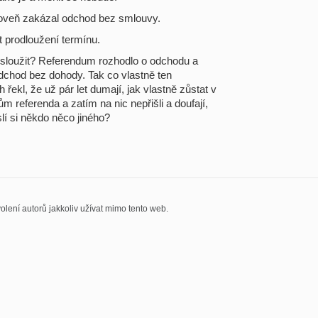
roveň zakázal odchod bez smlouvy.
t prodloužení termínu.
 sloužit? Referendum rozhodlo o odchodu a
odchod bez dohody. Tak co vlastně ten
ekl, že už pár let dumají, jak vlastně zůstat v
ům referenda a zatím na nic nepřišli a doufají,
í si někdo něco jiného?
olení autorů jakkoliv užívat mimo tento web.